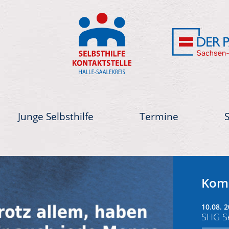
Junge Selbsthilfe
Termine
Next
Kom
10.08. 2
SHG Se