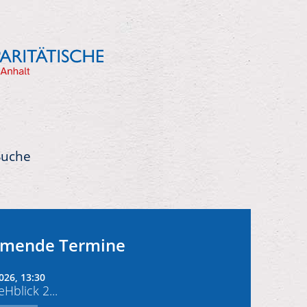
Suche
mende Termine
026, 13:30
Hblick 2...