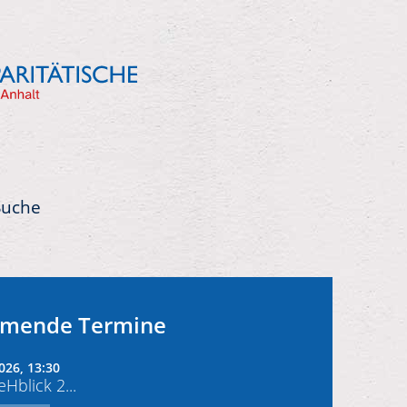
Suche
mende Termine
026, 13:30
Hblick 2...