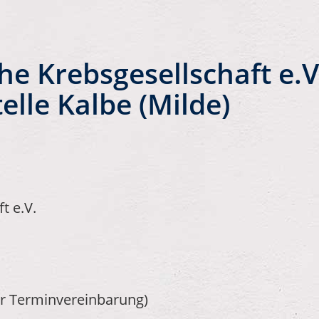
e Krebsgesellschaft e.V
lle Kalbe (Milde)
t e.V.
ür Terminvereinbarung)