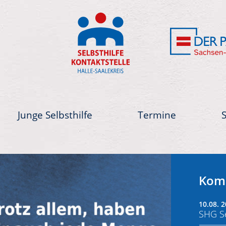
Junge Selbsthilfe
Termine
Next
Kom
10.08. 2
SHG Se