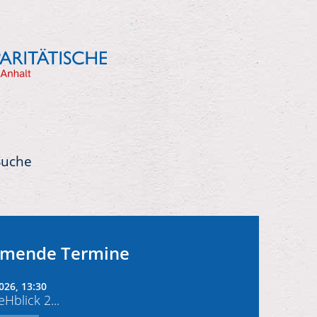
Suche
mende Termine
026, 13:30
Hblick 2...