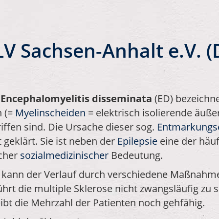
 LV Sachsen-Anhalt e.V. 
s
Encephalomyelitis disseminata
(ED) bezeichne
n (=
Myelinscheiden
= elektrisch isolierende äuße
iffen sind. Die Ursache dieser sog.
Entmarkungs
eklärt. Sie ist neben der
Epilepsie
eine der häuf
icher
sozialmedizinischer
Bedeutung.
och kann der Verlauf durch verschiedene Maßnahme
hrt die multiple Sklerose nicht zwangsläufig zu
ibt die Mehrzahl der Patienten noch gehfähig.