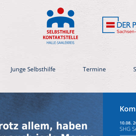
Junge Selbsthilfe
Termine
Next
Kom
10.08. 2
SHG Se