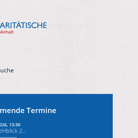
Suche
mende Termine
026, 13:30
Hblick 2...